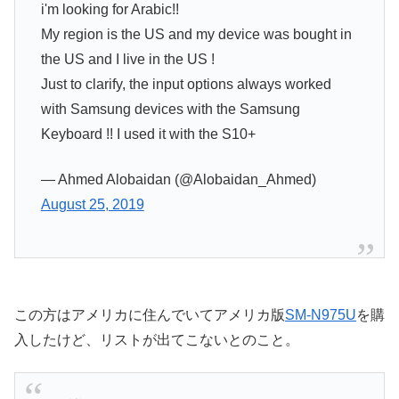
i'm looking for Arabic!!
My region is the US and my device was bought in
the US and I live in the US !
Just to clarify, the input options always worked
with Samsung devices with the Samsung
Keyboard !! I used it with the S10+
— Ahmed Alobaidan (@Alobaidan_Ahmed)
August 25, 2019
この方はアメリカに住んでいてアメリカ版
SM-N975U
を購
入したけど、リストが出てこないとのこと。