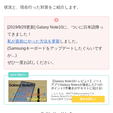
状況と、現在行った対策をご紹介します。
[2019/8/29更新] Galaxy Note10に、ついに日本語降っ
てきました！
私が直前にやった方法を更新
しました。
(Samsungキーボードをアップデートしたぐらいです
が…)
ぜひ一度お試しください。
【Galaxy Note10+ レビュー】ノート
アプリGalaxy Notesが進化した7つの
ポイント!!手書きがテキストに化ける!
こんにちは、MATTU(@sunmattu)です。
Galaxy Note10+のノートアプリGalaxy
Notes(海外ではSamsung Notes)が進化してい
ます！ Sペンがジェスチャー対応した使い勝手
の良さと、アプリの使いやすさ...