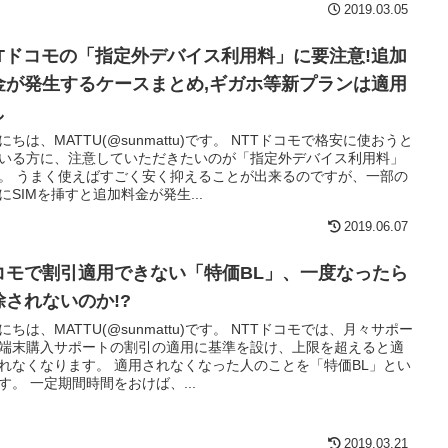
2019.03.05
TTドコモの「指定外デバイス利用料」に要注意!追加
金が発生するケースまとめ,ギガホ等新プランは適用
し
にちは、MATTU(@sunmattu)です。 NTTドコモで格安に使おうと
いる方に、注意していただきたいのが「指定外デバイス利用料」
。 うまく使えばすごく安く抑えることが出来るのですが、一部の
にSIMを挿すと追加料金が発生...
2019.06.07
コモで割引適用できない「特価BL」、一度なったら
除されないのか!?
にちは、MATTU(@sunmattu)です。 NTTドコモでは、月々サポー
端末購入サポートの割引の適用に基準を設け、上限を超えると適
れなくなります。 適用されなくなった人のことを「特価BL」とい
す。 一定期間時間をおけば、...
2019.03.21