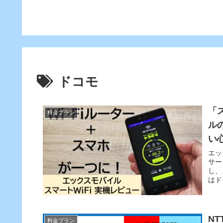
比べてオトク!?
用する方法
ドコモ
「
料金プラン
ル
い心
エッ
サー
し、
はド
N
料金プラン