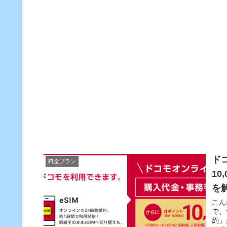
ド
料金プラン
10
を
こん
で、
約」