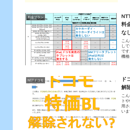
N
料金プラン
料
な
こん
して
です
機種
ド
NTTドコモ
解
こん
トや
用さ
いま