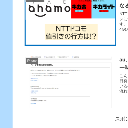
な
NT
ンに
す。
4G
au
iPhone
一
こん
日発
いる
流れ
スポ