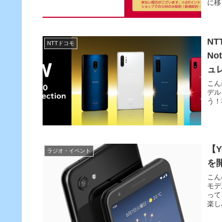
に移
NT
NTTドコモ
No
ュ
こん
デル
う！
【Y
ラジオ・イベント
を開
こん
モデ
って
楽し