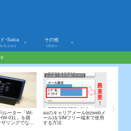
･Suica
その他
ds & Suica
Others
す
au回線と格安回線のDSDS
Smartwat
Fiルーター「Wi-
auのキャリアメール(ezwebメ
N HW-01L」を購
ール)をSIMフリー端末で使用
?テザリングでなく
する方法
【Appl
ーターを使うメリット
Apple