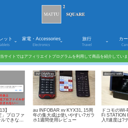
レット
家電・Accessories
旅行
カード
ablets
Electronics
Travel
Car
当サイトではアフィリエイトプログラムを利用して商品を紹介していま
INFOBAR xv
docomo with
S13】
au INFOBAR xv KYX31, 15周
ドコモのWi-
設定」プロファ
年の集大成は使いやすい?ガラ
Fi STATIO
ールできない
ホ1週間使用レビュー
入!!速度は
モメールを利
Wi-Fiル