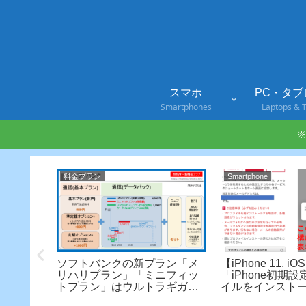
スマホ
PC・タブ
Smartphones
Laptops & T
※
料金プラン
Smartphone
かった
ソフトバンクの新プラン「メ
【iPhone 11, iO
41Bのスペッ
リハリプラン」「ミニフィッ
「iPhone初期
ット・デ
トプラン」はウルトラギガモ
イルをインスト
ンスター+, ミニモンスターと
人が簡単にドコ