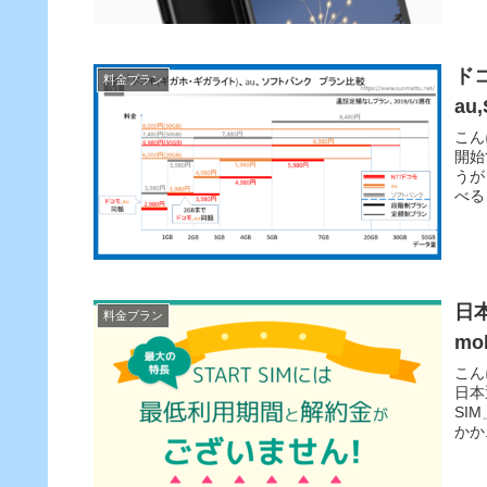
ド
料金プラン
au
こん
開始
うが
べる
日
料金プラン
mo
こん
日本
SI
かか.