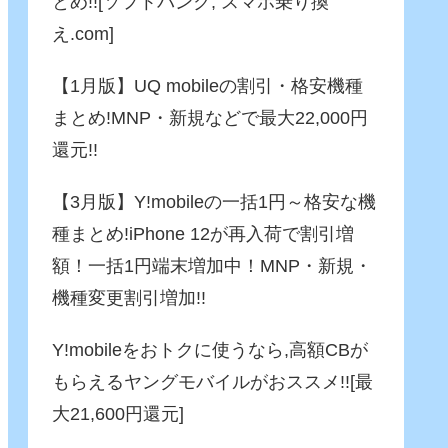
とめ!![ソフトバンク, スマホ乗り換
え.com]
【1月版】UQ mobileの割引・格安機種
まとめ!MNP・新規などで最大22,000円
還元!!
【3月版】Y!mobileの一括1円～格安な機
種まとめ!iPhone 12が再入荷で割引増
額！一括1円端末増加中！MNP・新規・
機種変更割引増加!!
Y!mobileをおトクに使うなら,高額CBが
もらえるヤングモバイルがおススメ!![最
大21,600円還元]