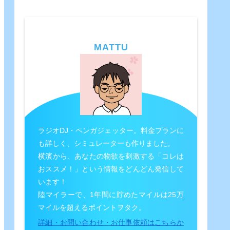
MATTU
ラジオDJ・ペンガジェッター。料金プランに
も詳しく、シミュレーターも作りました。
横濱から、あなたの物欲を刺激する「コレは
おススメ！」という情報をどんどん発信して
います！
陸マイラーで、1年間に貯めたマイルは25万
マイルを超えるポイントヲタク。
詳細・お問い合わせ・お仕事依頼はこちらか