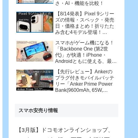
さ・AI・機能を比較！
【8/14発表】Pixel 9シリー
ズの情報・スペック・発売
日・価格まとめ！折りたた
み含む4モデル登場！
【Pixel 9 Pro・Pixel 9 Pro
スマホがゲーム機になる！
XL・Pixel 9 Pro Fold】
「Backbone One (第2世
代)」が快適！iPhone・
Androidともに使える、最強
コントローラー
【先行レビュー】Ankerの
プラグ付きモバイルバッテ
リー「Anker Prime Power
Bank(9600mAh, 65W,
Fusion)」がさらに進化！バ
ッテリー駆動でも65W充
電！
スマホ安売り情報
【3月版】ドコモオンラインショップ、