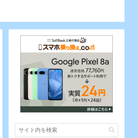
懐中時
させよ