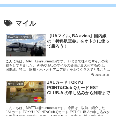
マイル
【UAマイル, BA avios】国内線
ANAの旅・SFC修行
の「特典航空券」をオトクに使っ
て乗ろう！
こんにちは、MATTU(@sunmattu)です。 いままで様々なマイルの考
察をしてきました。 ANAやJALのマイルの価値が最大化するのは、
国際線、特に「欧州・米・オセアニア便」を上位クラスでとることで
した。 では、近距離便や国内線を使う...
2019.08.08
JALカード TOKYU
カード･Suica
POINT&Club-Qカード EST
CLUB-A の申し込みから到着まで
こんにちは、MATTU(@sunmattu)です。 今回は、以前ご紹介した
JALカード TOKYU POINT&Club-Qカード EST CLUB-Aの申し込みか