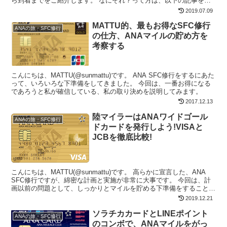
ら到着までをご紹介します。 なにそれ？って方は、以下の記事を先
にご覧ください...
2019.07.09
MATTU的、最もお得なSFC修行
ANAの旅・SFC修行
の仕方、ANAマイルの貯め方を
考察する
こんにちは、MATTU(@sunmattu)です。 ANA SFC修行をするにあた
って、いろいろな下準備をしてきました。 今回は、一番お得になる
であろうと私が確信している、私の取り決めを説明してみます。
2017.12.13
陸マイラーはANAワイドゴール
ANAの旅・SFC修行
ドカードを発行しよう!VISAと
JCBを徹底比較!
こんにちは、MATTU(@sunmattu)です。 高らかに宣言した、ANA
SFC修行ですが、綿密な計画と実施が非常に大事です。 今回は、計
画以前の問題として、しっかりとマイルを貯める下準備をすることが
大切です。 まずは、カードづくりから...
2019.12.21
ソラチカカードとLINEポイント
ANAの旅・SFC修行
のコンボで、ANAマイルをがっ