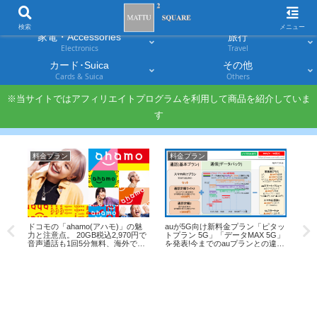
スマホ
PC・タブレット
Smartphones
Laptops & Tablets
検索
メニュー
家電・Accessories
旅行
Electronics
Travel
カード･Suica
その他
Cards & Suica
Others
※当サイトではアフィリエイトプログラムを利用して商品を紹介していま
す
料金プラン
料金プラン
J
ドコモの「ahamo(アハモ)」の魅
auが5G向け新料金プラン「ピタッ
JA
す
力と注意点。 20GB税込2,970円で
トプラン 5G」「データMAX 5G」
を取
群!
音声通話も1回5分無料、海外でも
を発表!今までのauプランとの違い
別料金なく使える!!
は!?