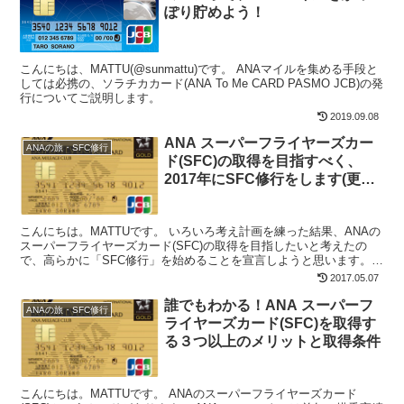
ぽり貯めよう！
こんにちは、MATTU(@sunmattu)です。 ANAマイルを集める手段と
しては必携の、ソラチカカード(ANA To Me CARD PASMO JCB)の発
行についてご説明します。
2019.09.08
ANA スーパーフライヤーズカー
ANAの旅・SFC修行
ド(SFC)の取得を目指すべく、
2017年にSFC修行をします(更新:
達成しました！)
こんにちは。MATTUです。 いろいろ考え計画を練った結果、ANAの
スーパーフライヤーズカード(SFC)の取得を目指したいと考えたの
で、高らかに「SFC修行」を始めることを宣言しようと思います。
SFCのメリットは、別途記事にまとめましたの...
2017.05.07
誰でもわかる！ANA スーパーフ
ANAの旅・SFC修行
ライヤーズカード(SFC)を取得す
る３つ以上のメリットと取得条件
こんにちは。MATTUです。 ANAのスーパーフライヤーズカード