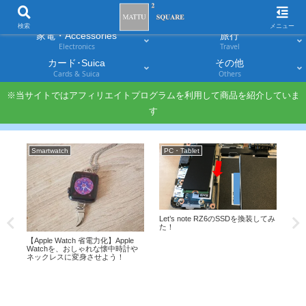
スマホ
PC・タブレット
Smartphones
Laptops & Tablets
検索
メニュー
家電・Accessories
旅行
Electronics
Travel
カード･Suica
その他
Cards & Suica
Others
※当サイトではアフィリエイトプログラムを利用して商品を紹介していま
す
Smartwatch
PC・Tablet
料
ショ
Let’s note RZ6のSSDを換装してみ
ソ
上げ
た！
リ
ン」
【Apple Watch 省電力化】Apple
ミニ
Watchを、おしゃれな懐中時計や
ネックレスに変身させよう！