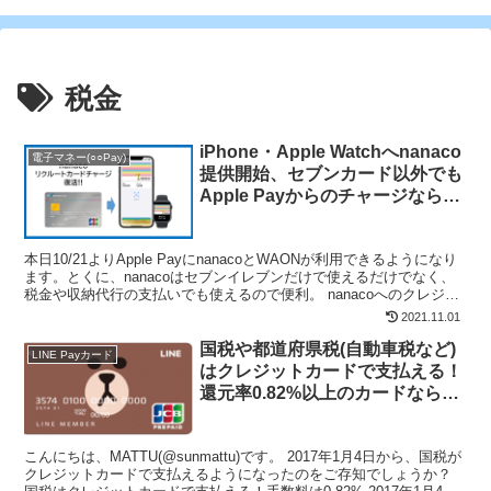
税金
iPhone・Apple Watchへnanaco
電子マネー(○○Pay)
提供開始、セブンカード以外でも
Apple Payからのチャージなら可
能。リクルートカード・TOYOTA
walletとの相性抜群
本日10/21よりApple PayにnanacoとWAONが利用できるようになり
ます。とくに、nanacoはセブンイレブンだけで使えるだけでなく、
税金や収納代行の支払いでも使えるので便利。 nanacoへのクレジッ
トカードチャージは、20...
2021.11.01
国税や都道府県税(自動車税など)
LINE Payカード
はクレジットカードで支払える！
還元率0.82%以上のカードならお
得！！
こんにちは、MATTU(@sunmattu)です。 2017年1月4日から、国税が
クレジットカードで支払えるようになったのをご存知でしょうか？