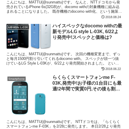
こんにちは、MATTU(@sunmattu)です。 なんと、NTTドコモから発
売されているiPhone 6s(32GB)が、docomo withの対象機種に組み込
まれることになりました。 既存機種のdocomo with化、という施策は
今...
2018.08.24
ハイスペックなdocomo withの最
LG style L-03K
新モデルLG style L-03K, 6/22よ
り発売中!スペックと価格は?
こんにちは、MATTU(@sunmattu)です。 次回の機種変更まで、ずっ
と毎月1500円割り引いてくれるdocomo with。 スペックが頭一つ抜
けているLG Style L-03Kが、6/22より発売開始されました。 という
ことで、...
2018.06.22
らくらくスマートフォンme F-
Smartphone
03K,発売中!お子様の1台目にも最
適!2年間で実質0円,その後も割引
継続【docomo with】
こんにちは、MATTU(@sunmattu)です。 NTTドコモは、「らくらく
スマートフォンme F-03K」を2/28に発売します。 本日2/28より発売