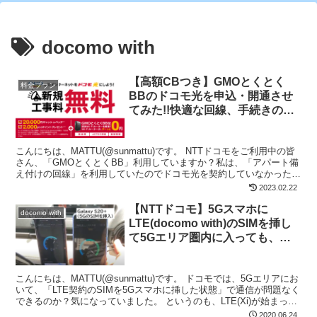
docomo with
【高額CBつき】GMOとくとく
料金プラン
BBのドコモ光を申込・開通させ
てみた!!快適な回線、手続きの流
れと注意点
こんにちは、MATTU(@sunmattu)です。 NTTドコモをご利用中の皆
さん、「GMOとくとくBB」利用していますか？私は、「アパート備
え付けの回線」を利用していたのでドコモ光を契約していなかったの
ですが、遅くて遅くて…汗 ちょうど引...
2023.02.22
【NTTドコモ】5Gスマホに
docomo with
LTE(docomo with)のSIMを挿し
て5Gエリア圏内に入っても、設
定変更なしでLTEで接続可能
こんにちは、MATTU(@sunmattu)です。 ドコモでは、5Gエリアにお
いて、「LTE契約のSIMを5Gスマホに挿した状態」で通信が問題なく
できるのか？気になっていました。 というのも、LTE(Xi)が始まった
当初、FOMA(3G)の...
2020.06.24