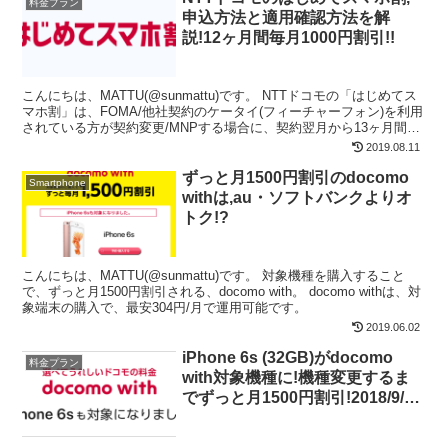
料金プラン
申込方法と適用確認方法を解
説!12ヶ月間毎月1000円割引!!
こんにちは、MATTU(@sunmattu)です。 NTTドコモの「はじめてス
マホ割」は、FOMA/他社契約のケータイ(フィーチャーフォン)を利用
されている方が契約変更/MNPする場合に、契約翌月から13ヶ月間毎
月1,000円割引が適用され...
2019.08.11
ずっと月1500円割引のdocomo
Smartphone
withは,au・ソフトバンクよりオ
トク!?
こんにちは、MATTU(@sunmattu)です。 対象機種を購入すること
で、ずっと月1500円割引される、docomo with。 docomo withは、対
象端末の購入で、最安304円/月で運用可能です。
2019.06.02
iPhone 6s (32GB)がdocomo
料金プラン
with対象機種に!機種変更するま
でずっと月1500円割引!2018/9/1
から