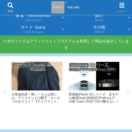
スマホ
PC・タブレット
Smartphones
Laptops & Tablets
検索
メニュー
家電・Accessories
旅行
Electronics
Travel
カード･Suica
その他
Cards & Suica
Others
※当サイトではアフィリエイトプログラムを利用して商品を紹介していま
す
北欧(Finland・Iceland)
Smartphone
家電
大寒波到来！寒い！そんな時に
香港版iPhone 15シリーズ、全モデ
Son
は、アイスランドの帽子・セータ
ル物理Dual SIM対応!!FeliCaも!?
の破
トS
ーがおススメ！【アイスランド紀
USB Type-C対応で目が離せない！
%還
始。
行番外編】
イ