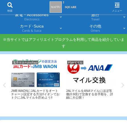
スマホ
PC・タブレット
Smartphones
Laptops & Tablets
検索
メニュー
家電・Accessories
旅行
Electronics
Travel
カード･Suica
その他
Cards & Suica
Others
※当サイトではアフィリエイトプログラムを利用して商品を紹介していま
す
電子マネー(○○Pay)
ANAマイル
Tra
ーは
JMB WAONにJALカードをオート
JALマイルをANAマイルにほぼ等
山陽
4C」
チャージ設定する方法!!イオンでお
価(0.9倍)で交換する全手順を、詳
の9
波
トクにJALマイルを貯めよう!!
細に大公開！
とめ