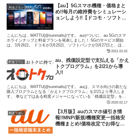
【au】5Gスマホ機種・価格まと
料金プラン
め!!毎月の維持費をシミュレーシ
ョンしよう!!【ドコモ・ソフトバ
ンクと比較!!】
こんにちは、MATTU(@sunmattu)です。 auがついに、au 5Gのスマ
ホラインナップと料金プランを発表しました！ 5Gのサービス開始
は、3月26日。 ドコモが3月25日、ソフトバンクが3月27日と、ほぼ
そろった形で3キャリアのサ...
2021.02.02
au、残価設定型で支払える「かえ
料金プラン
トクプログラム」を2/21から導
入!!
こんにちは、MATTU(@sunmattu)です。 auは、スマホ向けの新たな
購入プログラムとなる「かえトクプログラム」を2/21より導入しま
す。 車などではある程度メジャーになっている「残価設定型」を導
入し、より買いやすくなります。 設定...
2020.02.17
【3月版】auのスマホ値引き情
料金プラン
報!!MNP/新規/機種変更一括格安
機種まとめ!価格改定でお得な機
種も！