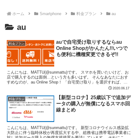
ホーム
Smartphone
料金プラン
au
au
auで自宅受け取りするならau
料金プラン
Online Shopがかんたん!!いつで
も便利に機種変更できるぞ!!
こんにちは、MATTU(@sunmattu)です。 スマホを買いたいけど、お
店で購入するのは面倒…という方も多いはず。 そんなあなたにおす
すめなのが、au Online Shop！ 「自宅受け取り」を選択すれば、家
に居ながらにして契約から利...
2020.06.17
【新型コロナ】25歳以下で追加デ
料金プラン
ータの購入が無償になるスマホ回
線まとめ
こんにちは、MATTU(@sunmattu)です。 新型コロナウイルス感染拡
大防止に伴う臨時休校が再度拡大する中、総務省は携帯電話事業者に
対し追加データ購入の無償支援措置を要請しています。 それにこた