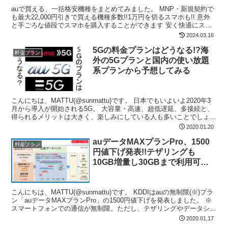
auで買える、一括格安機種をまとめてみました。 MNP・新規契約で
も最大22,000円引きで買える機種多数!!1万円を切るスマホも!! 意外
と手ごろな値段でスマホを購入することができます 安く快適にスマ
ホを使いたい方！ぜひ参考にしてみてください。
2024.03.16
5Gの料金プランはどうなる!?海
料金プラン
外の5Gプランと国内の使い放題
系プランから予想してみる
こんにちは、MATTU(@sunmattu)です。 日本でもいよいよ2020年3
月から導入が開始される5G。 大容量・高速、超低遅延、多接続と、
得られるメリットは大きく、楽しみにしている人も多いことでしょ
う。 気になるのは料金プラン。 1万...
2020.01.20
auデータMAXプランPro、1500
料金プラン
円値下げ発表!!テザリングも
10GB増量し30GBまで利用可
能!2/1から
こんにちは、MATTU(@sunmattu)です。 KDDIはauの無制限(※)プラ
ン「auデータMAXプランPro」の1500円値下げを発表しました。 ※
スマートフォンでの通信が無制限。ただし、テザリングやデータシェ
ア・国際ローミングでの...
2020.01.17