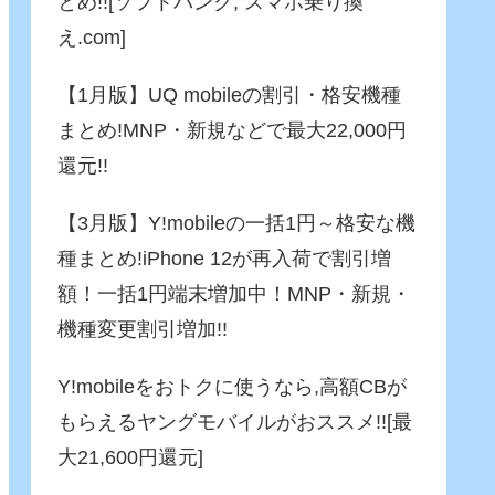
とめ!![ソフトバンク, スマホ乗り換
え.com]
【1月版】UQ mobileの割引・格安機種
まとめ!MNP・新規などで最大22,000円
還元!!
【3月版】Y!mobileの一括1円～格安な機
種まとめ!iPhone 12が再入荷で割引増
額！一括1円端末増加中！MNP・新規・
機種変更割引増加!!
Y!mobileをおトクに使うなら,高額CBが
もらえるヤングモバイルがおススメ!![最
大21,600円還元]