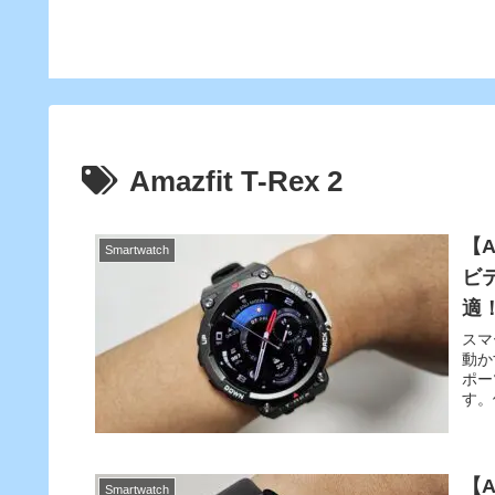
きるよう
ロック解
Amazfit T-Rex 2
【A
Smartwatch
ビ
適
スマ
動か
ポー
す。
【A
Smartwatch