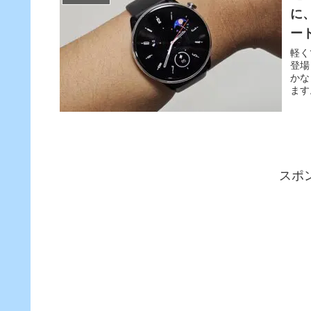
に
ー
軽く
登場
かな
ます
スポ