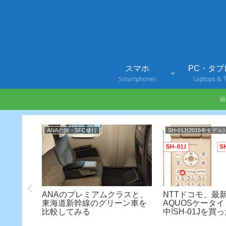
スマホ
PC・タブ
Smartphones
Laptops & T
※
ANAの旅・SFC修行
SH-01J(2016年モデル)
ANAのプレミアムクラスと、
NTTドコモ、最
東海道新幹線のグリーン車を
AQUOSケータイ 
比較してみる
中!SH-01Jを
い!?
-01J