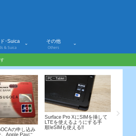
･Suica
その他
ds & Suica
Others
す
PC・Tablet
PC・Table
Surface Pro XにSIMを挿して
3万円台の
LTEを使えるようにする手
M75q-
順!eSIMも使える!!
装と初期
SUGOCAの申し込み
Apple Payに