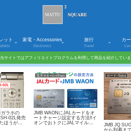
レット
家電・Accessories
旅行
カード
ablets
Electronics
Travel
Car
当サイトではアフィリエイトプログラムを利用して商品を紹介していま
電子マネー(○○Pay)
カード･Suica
新ガラホの
JMB WAONにJALカードをオ
SH-02L発売
ートチャージ設定する方法!!イ
買ったほうがい
オンでおトクにJALマイルを
JMB JQ 
貯めよう!!
から到着まで。