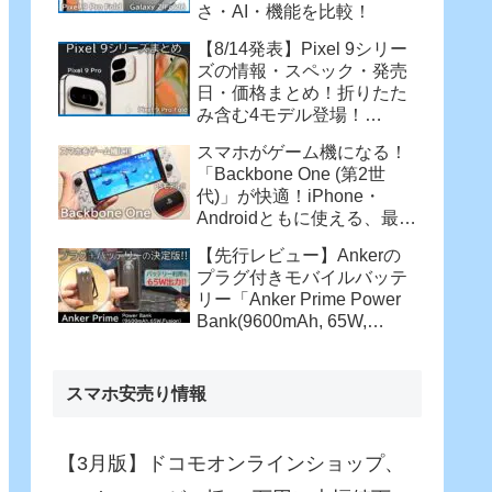
さ・AI・機能を比較！
【8/14発表】Pixel 9シリー
ズの情報・スペック・発売
日・価格まとめ！折りたた
み含む4モデル登場！
【Pixel 9 Pro・Pixel 9 Pro
スマホがゲーム機になる！
XL・Pixel 9 Pro Fold】
「Backbone One (第2世
代)」が快適！iPhone・
Androidともに使える、最強
コントローラー
【先行レビュー】Ankerの
プラグ付きモバイルバッテ
リー「Anker Prime Power
Bank(9600mAh, 65W,
Fusion)」がさらに進化！バ
ッテリー駆動でも65W充
電！
スマホ安売り情報
【3月版】ドコモオンラインショップ、