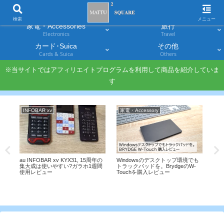
スマホ
PC・タブレット
Smartphones
Laptops & Tablets
検索
メニュー
家電・Accessories
旅行
Electronics
Travel
カード･Suica
その他
Cards & Suica
Others
※当サイトではアフィリエイトプログラムを利用して商品を紹介していま
す
INFOBAR xv
家電・Accessory
Sm
5q-
au INFOBAR xv KYX31, 15周年の
Windowsのデスクトップ環境でも
期設
集大成は使いやすい?ガラホ1週間
トラックパッドを。BrydgeのW-
使用レビュー
Touchを購入レビュー
【
20
り
説