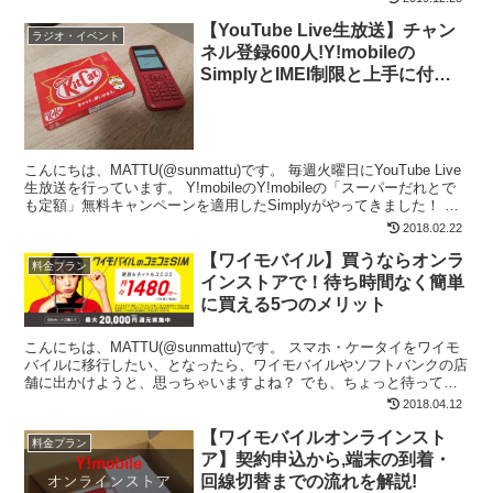
【YouTube Live生放送】チャン
ラジオ・イベント
ネル登録600人!Y!mobileの
SimplyとIMEI制限と上手に付き
合うコツ[2018/2/25(日)21時～]
こんにちは、MATTU(@sunmattu)です。 毎週火曜日にYouTube Live
生放送を行っています。 Y!mobileのY!mobileの「スーパーだれとで
も定額」無料キャンペーンを適用したSimplyがやってきました！ た
だ、A...
2018.02.22
【ワイモバイル】買うならオンラ
料金プラン
インストアで！待ち時間なく簡単
に買える5つのメリット
こんにちは、MATTU(@sunmattu)です。 スマホ・ケータイをワイモ
バイルに移行したい、となったら、ワイモバイルやソフトバンクの店
舗に出かけようと、思っちゃいますよね？ でも、ちょっと待って！
無駄に待たされて、余計な手数料や頭金を...
2018.04.12
【ワイモバイルオンラインスト
料金プラン
ア】契約申込から,端末の到着・
回線切替までの流れを解説!