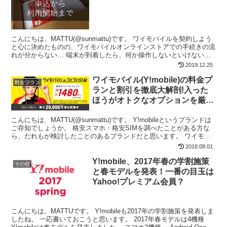
こんにちは、MATTU(@sunmattu)です。 ワイモバイルを契約しよう
と心に決めたものの、ワイモバイルオンラインストアでの手続きの流
れが分からない… 端末が到着したら、何か操作しないといけない
の？ 電話が使えない期間が発生するのか、不...
2019.12.25
ワイモバイル(Y!mobile)の料金プ
料金プラン
ランと割引を徹底大解剖!入った
ほうがオトクなオプションを厳
選！
こんにちは、MATTU(@sunmattu)です。 Y!mobileというブランドは
ご存知でしょうか。 格安スマホ・格安SIMを調べたことがある方な
ら、だれもが検討したことのあるブランドだと思います。 ワイモバ
イルをこれから契約したい、契約...
2018.08.01
Y!mobile、2017年春の学割施策
その他
と春モデルを発表！一番の目玉は
Yahoo!プレミアム会員？
こんにちは。MATTUです。 Y!mobileも2017年の学割施策を発表しま
したね。 一応書いておこうと思います。 2017年春モデルは4機種