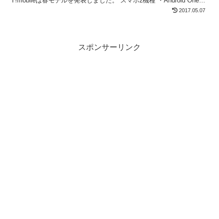
Y!mobileは春モデルを発表しました。 スマホ2機種 ・Android One
S1(SH...
2017.05.07
スポンサーリンク