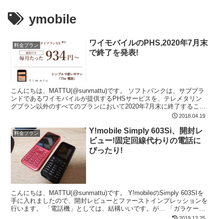
ymobile
ワイモバイルのPHS,2020年7月末
料金プラン
で終了を発表!
こんにちは、MATTU(@sunmattu)です。 ソフトバンクは、サブブラ
ンドであるワイモバイルが提供するPHSサービスを、テレメタリン
グプラン以外のすべてのプランにおいて2020年7月末に終了すること
を発表しました。
2018.04.19
Y!mobile Simply 603Si、開封レ
料金プラン
ビュー!固定回線代わりの電話に
ぴったり!
こんにちは、MATTU(@sunmattu)です。 Y!mobileのSimply 603SIを
手に入れましたので、開封レビューとファーストインプレッションを
行います。 「電話機」としては、結構いいです。が… 「ガラケー」
と思って手に入れる...
2019.12.25