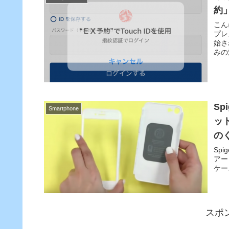
約
こん
プレ
始さ
みの
Sp
Smartphone
ッ
の
Sp
アー
ケー
スポ