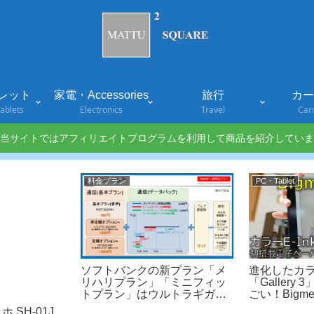
レット
家電・Accessories
旅行
カード
ablets
Electronics
Travel
Car
当サイトではアフィリエイトプログラムを利用して商品を紹介していま
料金プラン
PC・Tablet
ソフトバンクの新プラン「メ
進化したカ
リハリプラン」「ミニフィッ
「Gallery
トプラン」はウルトラギガモ
ごい！Bigme
ンスター+, ミニモンスターと
ー
 SH-01J