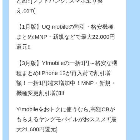
とめ!![ソフトバンク, スマホ乗り換
え.com]
【1月版】UQ mobileの割引・格安機種
まとめ!MNP・新規などで最大22,000円
還元!!
【3月版】Y!mobileの一括1円～格安な機
種まとめ!iPhone 12が再入荷で割引増
額！一括1円端末増加中！MNP・新規・
機種変更割引増加!!
Y!mobileをおトクに使うなら,高額CBが
もらえるヤングモバイルがおススメ!![最
大21,600円還元]