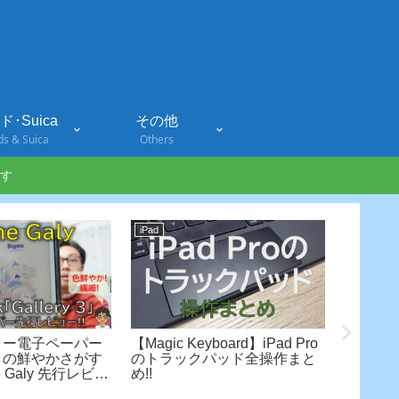
･Suica
その他
ds & Suica
Others
す
iPad
北欧(Finla
ラー電子ペーパー
【Magic Keyboard】iPad Pro
大寒波
 3」の鮮やかさがす
のトラックパッド全操作まと
には、
 Galy 先行レビュ
め!!
セータ
スラン