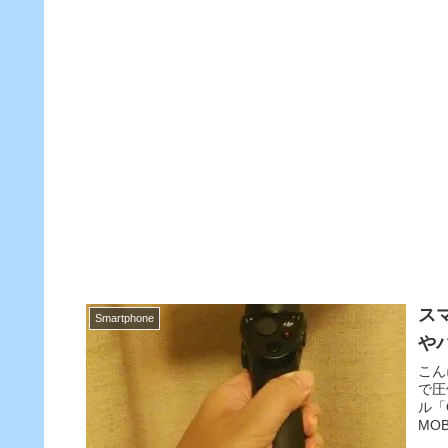
スマ
Smartphone
や
こん
で圧
ル「
MO