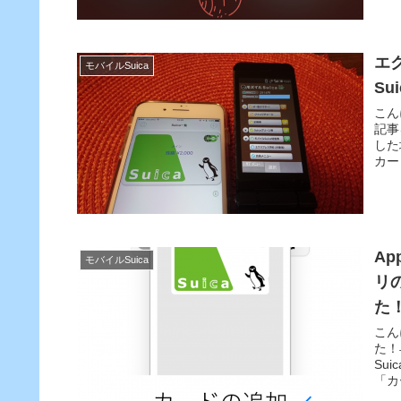
エ
モバイルSuica
S
こん
記事
した
カー
Ap
モバイルSuica
リ
た
こん
た！
Su
「カ