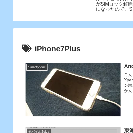
比較！
がSIMロック解
になったので、S
除してみた
iPhone7Plus
An
Smartphone
こん
Xp
ン端
かん
東
モバイルSuica