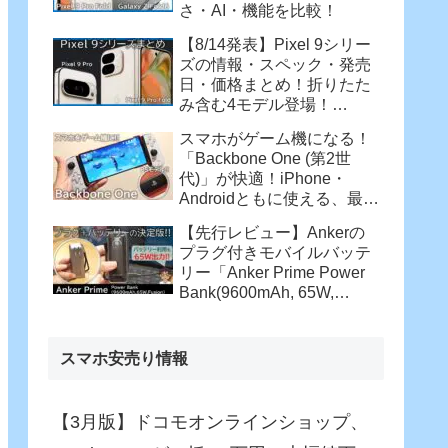
さ・AI・機能を比較！
【8/14発表】Pixel 9シリー
ズの情報・スペック・発売
日・価格まとめ！折りたた
み含む4モデル登場！
【Pixel 9 Pro・Pixel 9 Pro
スマホがゲーム機になる！
XL・Pixel 9 Pro Fold】
「Backbone One (第2世
代)」が快適！iPhone・
Androidともに使える、最強
コントローラー
【先行レビュー】Ankerの
プラグ付きモバイルバッテ
リー「Anker Prime Power
Bank(9600mAh, 65W,
Fusion)」がさらに進化！バ
ッテリー駆動でも65W充
電！
スマホ安売り情報
【3月版】ドコモオンラインショップ、