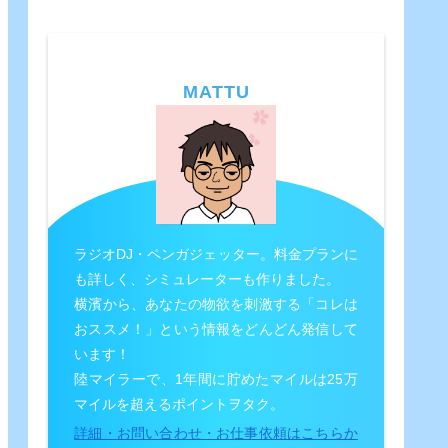
MATTU
ラジオDJ・ペンガジェッター。料金プランに
も詳しく、シミュレーターも作りました。
横濱から、あなたの物欲を刺激する「コレは
おススメ！」という情報をどんどん発信して
います！
陸マイラーで、1年間に貯めたマイルは25万
マイルを超えるポイントヲタク。
詳細・お問い合わせ・お仕事依頼はこちらか