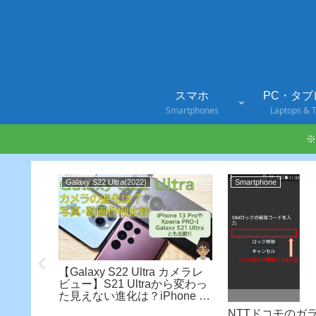
スマホ
PC・タブ
Smartphones
Laptops & T
※
Galaxy S22 Ultra(2022)
Smartphone
ニターア
【Galaxy S22 Ultra カメラレ
ー!!リモ
ビュー】S21 Ultraから変わっ
上げよう
た見えない進化は？iPhone 13
ProやXperia 1 III・PRO-Iとも
NTTドコモのガラホ