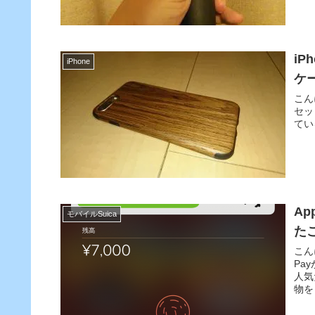
iP
iPhone
ケ
こん
セッ
てい
Ap
モバイルSuica
た
こん
Pa
人気
物を