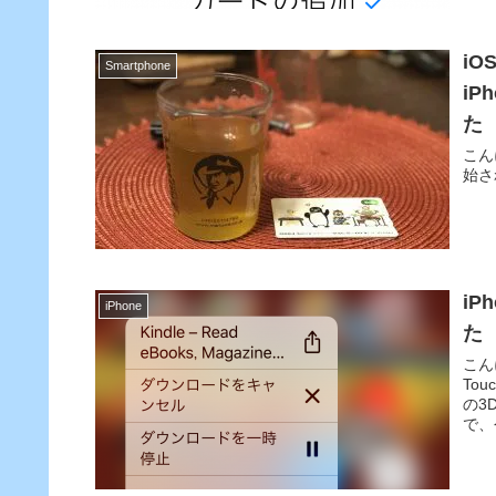
iO
Smartphone
iP
た
こん
始さ
iP
iPhone
た
こん
To
の3
で、今