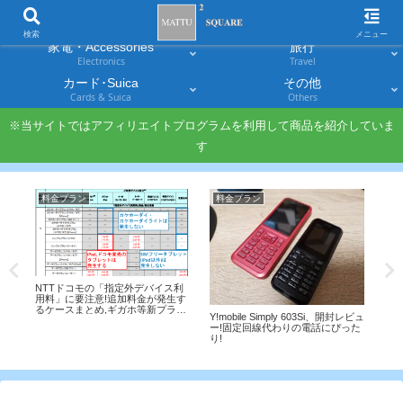
スマホ
PC・タブレット
Smartphones
Laptops & Tablets
検索
メニュー
家電・Accessories
旅行
Electronics
Travel
カード･Suica
その他
Cards & Suica
Others
※当サイトではアフィリエイトプログラムを利用して商品を紹介していま
す
料金プラン
料金プラン
A
NTTドコモの「指定外デバイス利
AN
す
用料」に要注意!追加料金が発生す
アッ
群!
るケースまとめ,ギガホ等新プラン
か
Y!mobile Simply 603Si、開封レビュ
は適用なし
ー!固定回線代わりの電話にぴった
り!