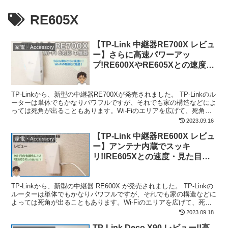
RE605X
【TP-Link 中継器RE700X レビュ
家電・Accessory
ー】さらに高速パワーアッ
プ!RE600XやRE605Xとの速度の
違いは?
TP-Linkから、新型の中継器RE700Xが発売されました。 TP-Linkのル
ーターは単体でもかなりパワフルですが、それでも家の構造などによ
っては死角が出ることもあります。Wi-Fiのエリアを広げて、死角を
なくしたい、という方には有用で...
2023.09.16
【TP-Link 中継器RE600X レビュ
家電・Accessory
ー】アンテナ内蔵でスッキ
リ!!RE605Xとの速度・見た目の
違いは？
TP-Linkから、新型の中継器 RE600X が発売されました。 TP-Linkの
ルーターは単体でもかなりパワフルですが、それでも家の構造などに
よっては死角が出ることもあります。Wi-Fiのエリアを広げて、死角
をなくしたい、という方には有...
2023.09.18
TP-Link Deco X90 レビュー!!高