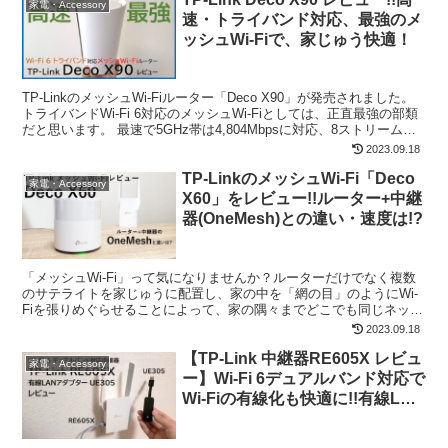
家電・Accessory
速・トライバンド対応、最強のメ
ッシュWi-Fiで、家じゅう快適！
TP-LinkのメッシュWi-Fiルーター「Deco X90」が発売されました。
トライバンドWi-Fi 6対応のメッシュWi-Fiとしては、正直最強の部類
だと思います。 最速で5GHz帯は4,804Mbpsに対応、8ストリームで
の通信が可能...
2023.09.18
TP-LinkのメッシュWi-Fi「Deco
家電・Accessory
X60」をレビュー!!ルーター+中継
器(OneMesh)との違い・速度は!?
「メッシュWi-Fi」って気になりませんか？ルーターだけでなく複数
のサテライトを家じゅうに配置し、家の中を「網の目」のようにWi-
Fiを張りめぐらせることによって、家の隅々までどこでも同じネット
ワークで快適なネット環境を構築できます。 先日...
2023.09.18
【TP-Link 中継器RE605X レビュ
家電・Accessory
ー】Wi-Fi 6デュアルバンド対応で
Wi-Fiの有線化も快適に!!有線LAN
アダプターUE305も