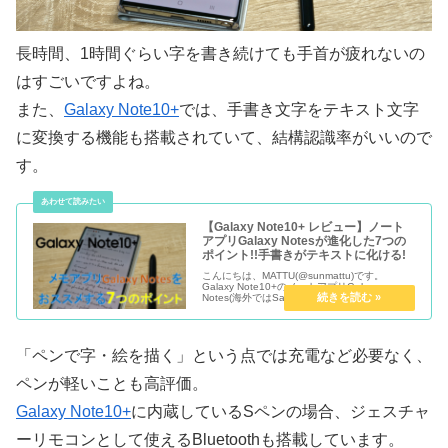
長時間、1時間ぐらい字を書き続けても手首が疲れないの
はすごいですよね。
また、
Galaxy Note10+
では、手書き文字をテキスト文字
に変換する機能も搭載されていて、結構認識率がいいので
す。
【Galaxy Note10+ レビュー】ノート
アプリGalaxy Notesが進化した7つの
ポイント!!手書きがテキストに化ける!
こんにちは、MATTU(@sunmattu)です。
Galaxy Note10+のノートアプリGalaxy
Notes(海外ではSamsung Notes)が進化してい
ます！ Sペンがジェスチャー対応した使い勝手
の良さと、アプリの使いやすさ...
「ペンで字・絵を描く」という点では充電など必要なく、
ペンが軽いことも高評価。
Galaxy Note10+
に内蔵しているSペンの場合、ジェスチャ
ーリモコンとして使えるBluetoothも搭載しています。