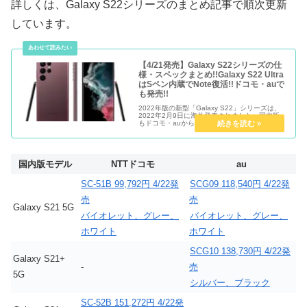
詳しくは、Galaxy S22シリーズのまとめ記事で順次更新
しています。
【4/21発売】Galaxy S22シリーズの仕
様・スペックまとめ!!Galaxy S22 Ultra
はSペン内蔵でNote復活!!ドコモ・auで
も発売!!
2022年版の新型「Galaxy S22」シリーズは、
2022年2月9日に海外発表されました。国内版
もドコモ・auから、4/22に発売されます。
Galaxy S21 UltraはSシリーズとして初めてSペ
ンに対応する、というのが非常に熱か...
国内版モデル
NTTドコモ
au
SC-51B 99,792円 4/22発
SCG09 118,540円 4/22発
売
売
Galaxy S21 5G
バイオレット、グレー、
バイオレット、グレー、
ホワイト
ホワイト
SCG10 138,730円 4/22発
Galaxy S21+
-
売
5G
シルバー、ブラック
SC-52B 151,272円 4/22発