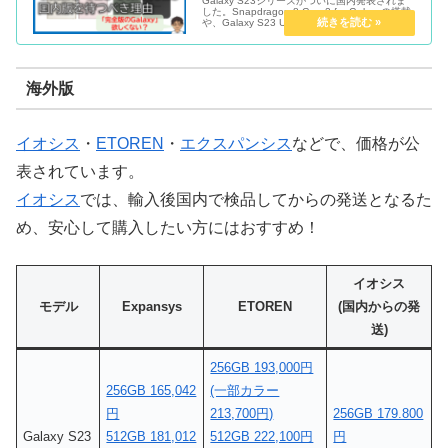
Galaxy S23シリーズがついに国内発表されま
した。Snapdragon 8 Gen 2 for Galaxyの搭載
や、Galaxy S23 Ultraは広角カメラが2億画素
(200MP)が搭載されたりと、注目すべき点は多
いですよね！ ...
海外版
イオシス
・
ETOREN
・
エクスパンシス
などで、価格が公
表されています。
イオシス
では、輸入後国内で検品してからの発送となるた
め、安心して購入したい方にはおすすめ！
イオシス
モデル
Expansys
ETOREN
(国内からの発
送)
256GB 193,000円
256GB 165,042
(一部カラー
円
213,700円)
256GB 179.800
Galaxy S23
512GB 181,012
512GB 222,100円
円