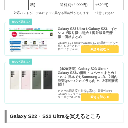
料)
送料別+2,000円)
+640円)
対応バンドがモデルによって異なる可能性があります。ご注意ください
Galaxy S23 UltraやGalaxy S23、イオ
シスで取り扱い開始！海外版発売情
報・価格まとめ
Galaxy S23 UltraやGalaxy S23の海外モデルが
早くも発売されています。国内版はまだ発表さ
れていませんが、いち早く使いたい、という方
は海外版の入手も視野に入る人が多いでしょ
う。 イオシス・ETOREN・エクスパンシスな
ど...
【4/20発売】Galaxy S23 Ultra・
Galaxy S23の情報・スペックまとめ！
ついに日本でもSamsungロゴに!?国内
発売はいつ？カメラも向上、2億画素搭
載!?
カメラの満足度も非常に高い、最高性能の
Galaxy Sシリーズの最新版「Galaxy S23」シ
リーズがついに発表されました！ 今回の
Galaxy S23シリーズは、Galaxy S23・S23+は
見た目もGalaxy S22 Ultra同...
Galaxy S22・S22 Ultraを買えるところ