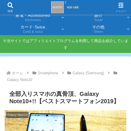
スマホ
PC・タブレット
Smartphones
Laptops & Tablets
検索
メニュー
家電・Accessories
旅行
Electronics
Travel
カード･Suica
その他
Cards & Suica
Others
※当サイトではアフィリエイトプログラムを利用して商品を紹介していま
す
ホーム
Smartphone
Galaxy (Samsung)
Galaxy Note10
全部入りスマホの真骨頂、Galaxy
Note10+!!【ベストスマートフォン2019】
Galaxy Note10