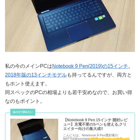
私の今のメインPCは
Notebook 9 Pen(2019)の15インチ
。
2018年版の13インチモデル
も持ってるんですが、両方と
もホント使えます。
同スペックのPCの相場よりも若干安めなので、お買い得
なのもポイント。
【Notebook 9 Pen 15インチ 開封レビ
ュー】充電不要のSペンも使える,クリ
エイター向けの集大成!!
こんにちは、Notebook 9 Pen愛好家の
MATTU(@sunmattu)です。 Notebook 9 Penは