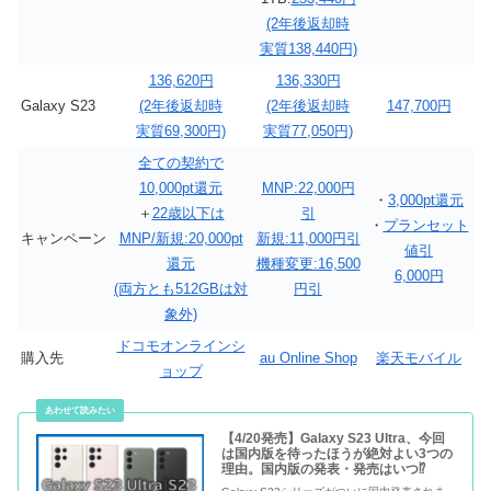
(2年後返却時
実質138,440円)
136,620円
136,330円
Galaxy S23
(2年後返却時
(2年後返却時
147,700円
実質69,300円)
実質77,050円)
全ての契約で
10,000pt還元
MNP:22,000円
・
3,000pt還元
＋
22歳以下は
引
・
プランセット
キャンペーン
MNP/新規:20,000pt
新規:11,000円引
値引
還元
機種変更:16,500
6,000円
(両方とも512GBは対
円引
象外)
ドコモオンラインシ
購入先
au Online Shop
楽天モバイル
ョップ
【4/20発売】Galaxy S23 Ultra、今回
は国内版を待ったほうが絶対よい3つの
理由。国内版の発表・発売はいつ⁉