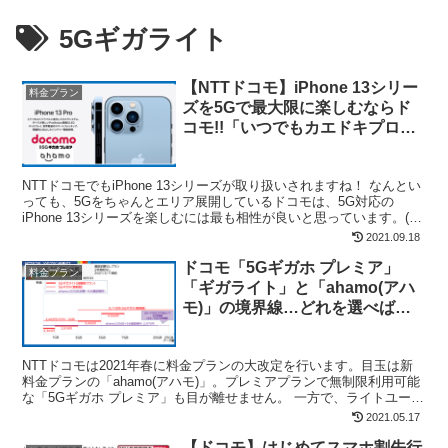
5Gギガライト
【NTTドコモ】iPhone 13シリー
料金プラン
ズを5Gで最大限に楽しむならド
コモ!!「いつでもカエドキプログ
ラム」「U30 ロング割」がお得す
ぎる!!料金プランとお得な割引・
NTTドコモでもiPhone 13シリーズが取り扱いされますね！ なんとい
還元キャンペーンまとめ
っても、5Gをちゃんとエリア展開しているドコモは、5G対応の
iPhone 13シリーズを楽しむには最も相性が良いと思っています。(
au・SoftBank は、4G ...
2021.09.18
ドコモ「5Gギガホ プレミア」
料金プラン
「ギガライト」と「ahamo(アハ
モ)」の境界線…どれを選べばい
い?3プランを徹底比較
NTTドコモは2021年春に料金プランの大改定を行います。目玉は新
料金プランの「ahamo(アハモ)」。プレミアプランで無制限利用可能
な「5Gギガホ プレミア」も目が離せません。 一方で、ライトユーザ
ーは今まで「5Gギガライト/ギガライト」...
2021.05.17
【ドコモ】はじめてスマホ割先行