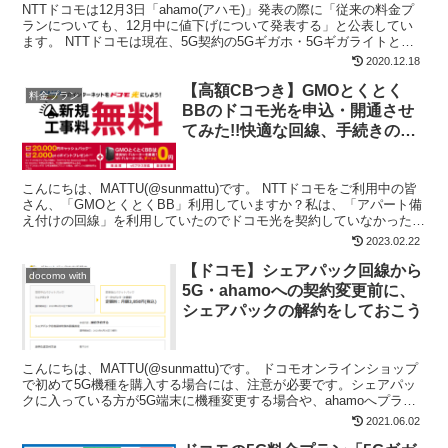
NTTドコモは12月3日「ahamo(アハモ)」発表の際に「従来の料金プ
ランについても、12月中に値下げについて発表する」と公表してい
ます。 NTTドコモは現在、5G契約の5Gギガホ・5Gギガライトと、
4G(Xi)契約のギガホ・ギガライトを...
2020.12.18
【高額CBつき】GMOとくとく
料金プラン
BBのドコモ光を申込・開通させ
てみた!!快適な回線、手続きの流
れと注意点
こんにちは、MATTU(@sunmattu)です。 NTTドコモをご利用中の皆
さん、「GMOとくとくBB」利用していますか？私は、「アパート備
え付けの回線」を利用していたのでドコモ光を契約していなかったの
ですが、遅くて遅くて…汗 ちょうど引...
2023.02.22
【ドコモ】シェアパック回線から
docomo with
5G・ahamoへの契約変更前に、
シェアパックの解約をしておこう
こんにちは、MATTU(@sunmattu)です。 ドコモオンラインショップ
で初めて5G機種を購入する場合には、注意が必要です。シェアパッ
クに入っている方が5G端末に機種変更する場合や、ahamoへプラン
変更する際は、前もってシェアパックの...
2021.06.02