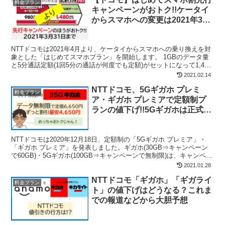
料金プラン
キャンペーンがおトク!!ケータイ
からスマホへの変更は2021年3月
までにしておいた方がいいかも
NTTドコモは2021年4月より、ケータイからスマホへの乗り換えを対
象とした「はじめてスマホプラン」を開始します。 1GBのデータ量
と5分通話定額(1回5分の通話が何度でも定額)がセットになって1,480
円と、他社の同等プランよりおトク。で...
2021.02.14
NTTドコモ、5Gギガホ プレミ
料金プラン
ア・ギガホ プレミアで定額制プ
ランの値下げ!!5Gギガホは正式に
無制限に!!無敵すぎる…
NTTドコモは2020年12月18日、定額制の「5Gギガホ プレミア」・
「ギガホ プレミア」を発表しました。ギガホ(30GB⇒キャンペーン
で60GB)・5Gギガホ(100GB⇒キャンペーンで無制限)は、キャンペー
ンから正式に移行し、月3GB...
2021.01.28
NTTドコモ「ギガホ」「ギガライ
料金プラン
ト」の値下げはどうなる？これま
での報道などから大胆予想