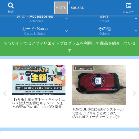
スマホ
PC・タブレット
Smartphones
Laptops & Tablets
検索
メニュー
家電・Accessories
旅行
Electronics
Travel
カード･Suica
その他
Cards & Suica
Others
※当サイトではアフィリエイトプログラムを利用して商品を紹介していま
す
電子マネー(○○Pay)
Smartphone
A
【9月版】電子マネー・キャッシュ
AN
レス決済のお得なキャンペーンま
アッ
の破
とめ![PayPay, d払い,au PAY,楽天
か
%還
TORQUE X01にapkインストール
Pay, メルペイ,LINE Pay,ファミペ
イ
できるアプリをまとめてみた
イ]
(Androidフィーチャーフォン(ケー
タイ))