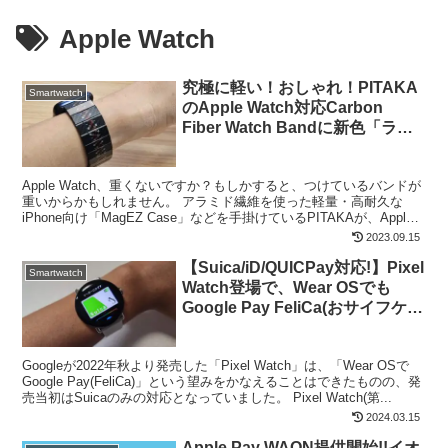
Apple Watch
究極に軽い！おしゃれ！PITAKA
Smartwatch
のApple Watch対応Carbon
Fiber Watch Bandに新色「ラプ
ソディ」登場！つけてみた
Apple Watch、重くないですか？もしかすると、つけているバンドが
重いからかもしれません。 アラミド繊維を使った軽量・高耐久な
iPhone向け「MagEZ Case」などを手掛けているPITAKAが、Apple
Watch用にめちゃく...
2023.09.15
【Suica/iD/QUICPay対応!】Pixel
Smartwatch
Watch登場で、Wear OSでも
Google Pay FeliCa(おサイフケー
タイ)できる未来がついに来た！
Googleが2022年秋より発売した「Pixel Watch」は、「Wear OSで
Google Pay(FeliCa)」という望みをかなえることはできたものの、発
売当初はSuicaのみの対応となっていました。 Pixel Watch(第...
2024.03.15
Apple Pay WAON提供開始!!イオ