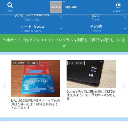
スマホ
PC・タブレット
Smartphones
Laptops & Tablets
検索
メニュー
家電・Accessories
旅行
Electronics
Travel
カード･Suica
その他
Cards & Suica
Others
※当サイトではアフィリエイトプログラムを利用して商品を紹介していま
す
JALの旅・JGC修行
PC・Tablet
Sm
 X
Surface Pro XにSIMを挿してLTEを
香港
効
使えるようにする手順!eSIMも使え
ル物理
る!!
US
[JAL JGC修行]JMBサファイアの会
員証が届いたよ！経過と特典をま
とめてみた！