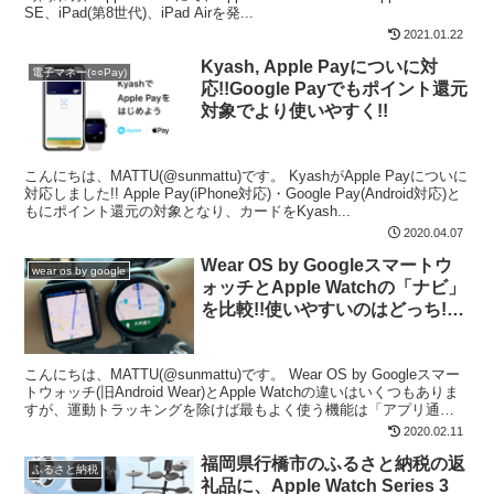
SE、iPad(第8世代)、iPad Airを発...
2021.01.22
Kyash, Apple Payについに対
電子マネー(○○Pay)
応!!Google Payでもポイント還元
対象でより使いやすく!!
こんにちは、MATTU(@sunmattu)です。 KyashがApple Payについに
対応しました!! Apple Pay(iPhone対応)・Google Pay(Android対応)と
もにポイント還元の対象となり、カードをKyash...
2020.04.07
Wear OS by Googleスマートウ
wear os by google
ォッチとApple Watchの「ナビ」
を比較!!使いやすいのはどっち!?
【Fossil The CARLYLEレビュ
ー】
こんにちは、MATTU(@sunmattu)です。 Wear OS by Googleスマー
トウォッチ(旧Android Wear)とApple Watchの違いはいくつもありま
すが、運動トラッキングを除けば最もよく使う機能は「アプリ通
知」...
2020.02.11
福岡県行橋市のふるさと納税の返
ふるさと納税
礼品に、Apple Watch Series 3