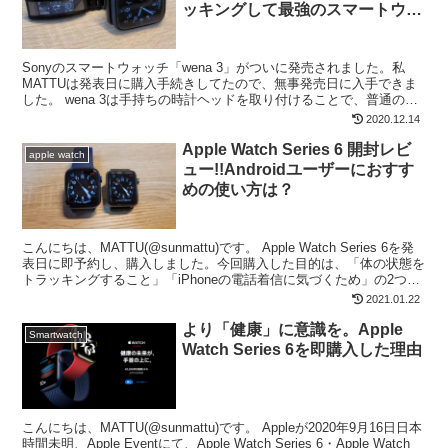
ッキングして最強のスマートウォ
ッチに!!
Sonyのスマートウォッチ「wena 3」がついに発売されました。私
MATTUは発表日に購入手続きしてたので、無事発売日に入手できま
した。 wena 3は手持ちの時計ヘッドを取り付けることで、普通の時
計をスマートウォッチにできます。ガジェッ...
2020.12.14
Apple Watch Series 6 開封レビ
apple watch
ュー!!Androidユーザーにおすす
めの使い方は？
こんにちは、MATTU(@sunmattu)です。 Apple Watch Series 6を発
表日に即予約し、購入しました。今回購入した目的は、「体の状態を
トラッキングすること」「iPhoneの電話着信に気づくため」の2つ。
(運用予定のG...
2021.01.22
より「健康」に意識を。Apple
Smartwatch
Watch Series 6を即購入した理由
こんにちは、MATTU(@sunmattu)です。 Appleが2020年9月16日日本
時間未明、Apple Eventにて、Apple Watch Series 6・Apple Watch