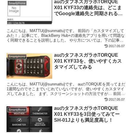
auのタフネスガラホTORQUE
Smartphone
X01 KYF33の連絡先は、どこま
でGoogle連絡先と同期されるか
を検証してみた
こんにちは、MATTU(@sunmattu)です。 前回の「カスタマイズして
みた！」記事にて、BlackBerry Hub+の連絡先アプリを用いて問題な
く同期できることを説明しました。 やり方については、下の記事に
て。 今回は、リクエストが...
2017.05.07
auのタフネスガラホTORQUE
Smartphone
X01 KYF33を、使いやすくカス
タマイズしてみる
こんにちは、MATTU(@sunmattu)です。 auのTORQUEを買ってまだ
1週間なのでそこまでいじれていないですが、使いやすくカスタマイ
ズしてみました。 まず、スクリーンショットの方法ですが… 前回書
き忘れたのですが、TORQUE ...
2017.05.07
auのタフネスガラホTORQUE
Smartphone
X01 KYF33を3日使ってみてー
SH-01Jよりも満足度高し！