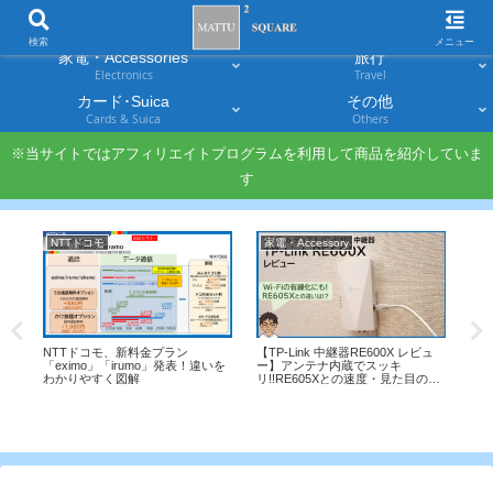
スマホ
PC・タブレット
Smartphones
Laptops & Tablets
検索
メニュー
家電・Accessories
旅行
Electronics
Travel
カード･Suica
その他
Cards & Suica
Others
※当サイトではアフィリエイトプログラムを利用して商品を紹介していま
す
NTTドコモ
家電・Accessory
J
年の
NTTドコモ、新料金プラン
【TP-Link 中継器RE600X レビュ
週間
「eximo」「irumo」発表！違いを
ー】アンテナ内蔵でスッキ
わかりやすく図解
リ!!RE605Xとの速度・見た目の違
[J
いは？
員
と