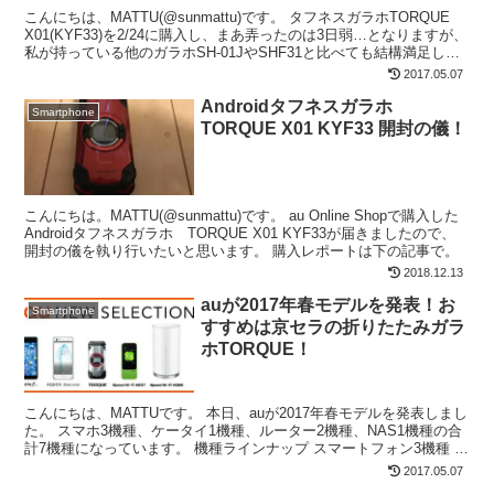
こんにちは、MATTU(@sunmattu)です。 タフネスガラホTORQUE
X01(KYF33)を2/24に購入し、まあ弄ったのは3日弱…となりますが、
私が持っている他のガラホSH-01JやSHF31と比べても結構満足して
います。 今回...
2017.05.07
Androidタフネスガラホ
Smartphone
TORQUE X01 KYF33 開封の儀！
こんにちは。MATTU(@sunmattu)です。 au Online Shopで購入した
Androidタフネスガラホ TORQUE X01 KYF33が届きましたので、
開封の儀を執り行いたいと思います。 購入レポートは下の記事で。
2018.12.13
auが2017年春モデルを発表！お
Smartphone
すすめは京セラの折りたたみガラ
ホTORQUE！
こんにちは、MATTUです。 本日、auが2017年春モデルを発表しまし
た。 スマホ3機種、ケータイ1機種、ルーター2機種、NAS1機種の合
計7機種になっています。 機種ラインナップ スマートフォン3機種 ・
KYOCERA rafre(洗え...
2017.05.07