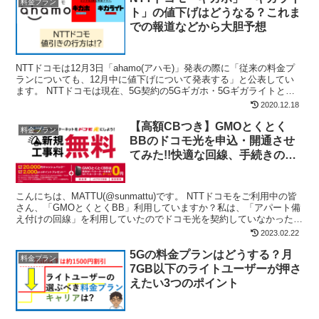
料金プラン
ト」の値下げはどうなる？これま
での報道などから大胆予想
NTTドコモは12月3日「ahamo(アハモ)」発表の際に「従来の料金プ
ランについても、12月中に値下げについて発表する」と公表してい
ます。 NTTドコモは現在、5G契約の5Gギガホ・5Gギガライトと、
4G(Xi)契約のギガホ・ギガライトを...
2020.12.18
【高額CBつき】GMOとくとく
料金プラン
BBのドコモ光を申込・開通させ
てみた!!快適な回線、手続きの流
れと注意点
こんにちは、MATTU(@sunmattu)です。 NTTドコモをご利用中の皆
さん、「GMOとくとくBB」利用していますか？私は、「アパート備
え付けの回線」を利用していたのでドコモ光を契約していなかったの
ですが、遅くて遅くて…汗 ちょうど引...
2023.02.22
5Gの料金プランはどうする？月
料金プラン
7GB以下のライトユーザーが押さ
えたい3つのポイント