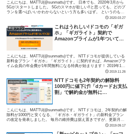
こんにちは、MATTU(@sunmattu)です。 日本でも、2020年3月から
5Gがスタートしました。 5Gのスマホが欲しい!!と思っても、どのプ
ランを選べばいいかわからないという方も多いはず。 というのも、
今までは「たくさん使う人は定額...
2020.03.27
これはうれしい!ドコモの「ギガ
料金プラン
ホ」「ギガライト」契約で
Amazonプライムが1年ついてく
る!さらにd払いで5%還元!2019年
12月から
こんにちは、MATTU(@sunmattu)です。 NTTドコモが提供している
新料金プラン「ギガホ」「ギガライト」に契約すれば、Amazonプラ
イム会員の年会費が1年間無料になる特典が始まります！ 2019年12
月から！ 合わせて、「ドコモ...
2019.11.26
NTTドコモも2年契約の解除料
docomo with
1000円に値下げ!「dカードお支払
割」で解約金が無料に…
こんにちは、MATTU(@sunmattu)です。 NTTドコモは、2年契約の解
除料が1000円と安くなる、「ギガホ・ギガライト」の新料金プラン
の改定を発表しました。 毎月の維持費は据え置きですが、更新月以
外の途中解除料が9500円⇒100...
2019.09.17