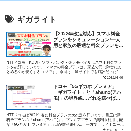
ギガライト
【2022年改定対応】スマホ料金
楽天
プランをシミュレーション!一人
用と家族の最適な料金プランを見
つけよう！
NTTドコモ・KDDI・ソフトバンク・楽天モバイルはスマホ料金プラ
ンを改訂しています。 スマホの料金プランは、家族で同じ陣営にま
とめるのが安くするコツです。今回は、当サイトでも好評だった1人
分の料金プランシミュレーションに加え、家族でも概算...
2022.09.06
ドコモ「5Gギガホ プレミア」
料金プラン
「ギガライト」と「ahamo(アハ
モ)」の境界線…どれを選べばい
い?3プランを徹底比較
NTTドコモは2021年春に料金プランの大改定を行います。目玉は新
料金プランの「ahamo(アハモ)」。プレミアプランで無制限利用可能
な「5Gギガホ プレミア」も目が離せません。 一方で、ライトユーザ
ーは今まで「5Gギガライト/ギガライト」...
2021.05.17