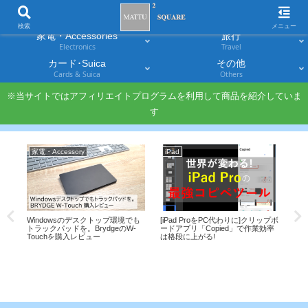
スマホ
PC・タブレット
Smartphones
Laptops & Tablets
検索
メニュー
家電・Accessories
旅行
Electronics
Travel
カード･Suica
その他
Cards & Suica
Others
※当サイトではアフィリエイトプログラムを利用して商品を紹介していま
す
家電・Accessory
iPad
Sm
!来
Windowsのデスクトップ環境でも
[iPad ProをPC代わりに]クリップボ
ソフ
つ
トラックパッドを。BrydgeのW-
ードアプリ「Copied」で作業効率
は、
Touchを購入レビュー
は格段に上がる!
法の
えも