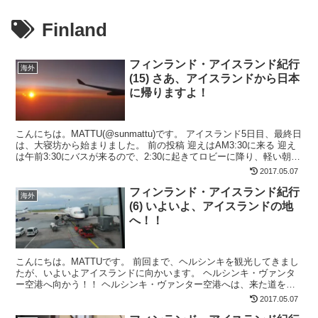
Finland
フィンランド・アイスランド紀行
海外
(15) さあ、アイスランドから日本
に帰りますよ！
こんにちは。MATTU(@sunmattu)です。 アイスランド5日目、最終日
は、大寝坊から始まりました。 前の投稿 迎えはAM3:30に来る 迎え
は午前3:30にバスが来るので、2:30に起きてロビーに降り、軽い朝食
を用意してくれているの...
2017.05.07
フィンランド・アイスランド紀行
海外
(6) いよいよ、アイスランドの地
へ！！
こんにちは。MATTUです。 前回まで、ヘルシンキを観光してきまし
たが、いよいよアイスランドに向かいます。 ヘルシンキ・ヴァンタ
ー空港へ向かう！！ ヘルシンキ・ヴァンター空港へは、来た道を逆
にたどればいいのですが、ヘルシンキ中央駅の電光掲示...
2017.05.07