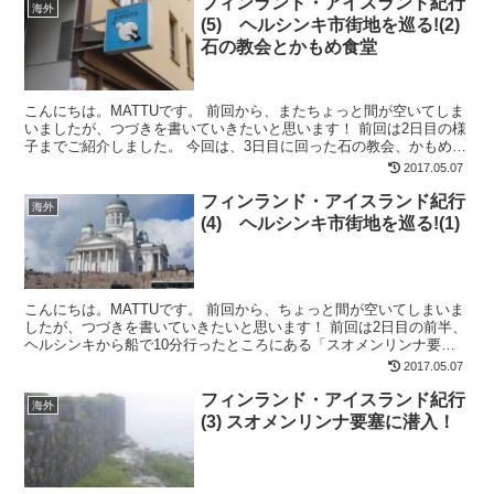
フィンランド・アイスランド紀行
海外
(5) ヘルシンキ市街地を巡る!(2)
石の教会とかもめ食堂
こんにちは。MATTUです。 前回から、またちょっと間が空いてしま
いましたが、つづきを書いていきたいと思います！ 前回は2日目の様
子までご紹介しました。 今回は、3日目に回った石の教会、かもめ食
堂をご紹介します♪ ヘルシンキの復習！！ ちょ...
2017.05.07
フィンランド・アイスランド紀行
海外
(4) ヘルシンキ市街地を巡る!(1)
こんにちは。MATTUです。 前回から、ちょっと間が空いてしまいま
したが、つづきを書いていきたいと思います！ 前回は2日目の前半、
ヘルシンキから船で10分行ったところにある「スオメンリンナ要
塞」へ行った様子をお話ししました。 今回は、マーケ...
2017.05.07
フィンランド・アイスランド紀行
海外
(3) スオメンリンナ要塞に潜入！