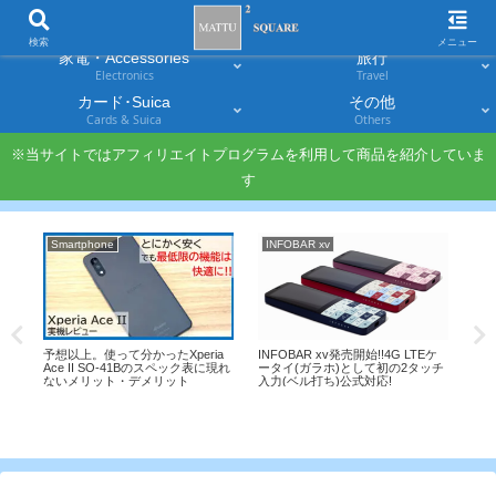
スマホ
PC・タブレット
Smartphones
Laptops & Tablets
検索
メニュー
家電・Accessories
旅行
Electronics
Travel
カード･Suica
その他
Cards & Suica
Others
※当サイトではアフィリエイトプログラムを利用して商品を紹介していま
す
Smartphone
INFOBAR xv
J
ら
予想以上。使って分かったXperia
INFOBAR xv発売開始!!4G LTEケ
、シ
Ace II SO-41Bのスペック表に現れ
ータイ(ガラホ)として初の2タッチ
ないメリット・デメリット
入力(ベル打ち)公式対応!
[J
員
と