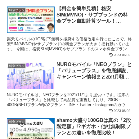
【料金を簡単見積】格安
料金プラン
SIM(MVNO)・サブブランドの料
金プラン自動計算ツール！
【2023年改定対応シミュレーシ
ョン】
楽天モバイルの1GB以下無料を撤廃する価格改定を行ったことで、格
安SIM(MVNO)やサブブランドの料金プランが大きく揺れ動いていま
す。 今回は、格安SIM(MVNO)やサブブランドのスマホ料金プランを
自動計算するツールを公開します。ぜひ、...
2023.06.02
NUROモバイル「NEOプラン」と
料金プラン
「バリュープラス」を徹底解説、
キャンペーン情報まとめ!!月額半
額や、最大18,000円CBなど！
NUROモバイルは、NEOプランを2021/11/1より提供中です。従来の
「バリュープラス」と比較して高品質を重視しており、20GB・
40GB(NEOプランW)の2プラン・LINE・Twitter・Instagramのカウン
トフリーの「NE...
2023.06.02
ahamo大盛り100GBは真の「2段
料金プラン
階定額」!?ギガホ・他社無制限プ
ランとの違いを徹底比較！