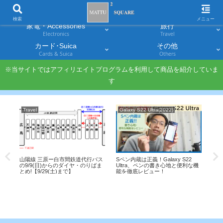
スマホ
PC・タブレット
Smartphones
Laptops & Tablets
検索
メニュー
家電・Accessories
旅行
Electronics
Travel
カード･Suica
その他
Cards & Suica
Others
※当サイトではアフィリエイトプログラムを利用して商品を紹介していま
す
Travel
Galaxy S22 Ultra(2022)
Sm
でも
山陽線 三原ー白市間鉄道代行バス
Sペン内蔵は正義！Galaxy S22
平成
-
の9/9(日)からのダイヤ・のりばま
Ultra、ペンの書き心地と便利な機
のス
とめ!【9/29(土)まで】
能を徹底レビュー！