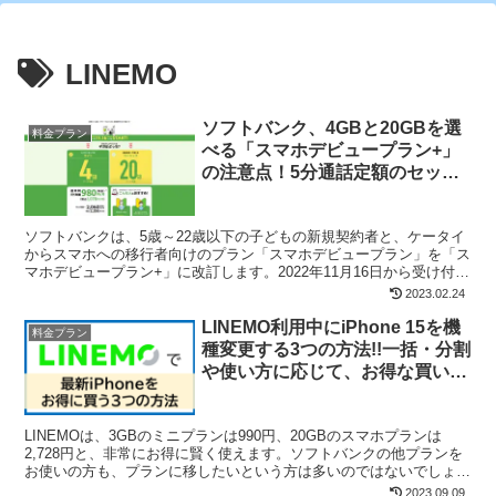
LINEMO
ソフトバンク、4GBと20GBを選
料金プラン
べる「スマホデビュープラン+」
の注意点！5分通話定額のセット
なしに、60歳以上なら通話定額が
割引！
ソフトバンクは、5歳～22歳以下の子どもの新規契約者と、ケータイ
からスマホへの移行者向けのプラン「スマホデビュープラン」を「ス
マホデビュープラン+」に改訂します。2022年11月16日から受け付け
開始。 2つのデータ量のプランが登場しました...
2023.02.24
LINEMO利用中にiPhone 15を機
料金プラン
種変更する3つの方法!!一括・分割
や使い方に応じて、お得な買い方
を選ぼう！
LINEMOは、3GBのミニプランは990円、20GBのスマホプランは
2,728円と、非常にお得に賢く使えます。ソフトバンクの他プランを
お使いの方も、プランに移したいという方は多いのではないでしょう
か。 そんなLINEMOですが、スマホが古...
2023.09.09