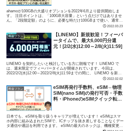
ahamoが100GBの大盛りオプションを2022年6月より提供開始しま
す。 注目ポイントは、「100GB大容量」という点だけではありませ
ん。「2段階定額」のように、必要な時だけ100GBまで使い、通常時
は20GBまでで抑える、というような...
2022.03.23
【LINEMO】新規歓迎！フィーバ
料金プラン
ータイムで、最大6,000円分還
元！[2/2(水)12:00～2/8(火)11:59]
LINEMO を契約したいと検討している方に朗報です！ LINEMO で
は、週末限定でフィーバータイムが開催されています。今回は、
2022/2/2(水)12:00～2022/2/8(火)11:59までの間に、 LINEMO を新規
契約すると...
2022.02.02
eSIM再発行手数料、eSIM⇔物理
料金プラン
SIM(nano SIM)の発行可否・手数
料・iPhoneのeSIMクイック転送
可否まとめ!!キャリアごとの違い
は!?
日本でも、eSIMを取り扱うキャリアが増えています！ eSIMはスマ
ホ内部に組み込まれたSIMで、ICチップを抜き差しすることなくデー
タ通信や通話を利用できます。 eSIMの最大のネックは、機種変更す
るときにお金がかかるかどうか？です。 今...