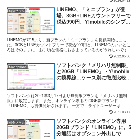
2024.04.12
LINEMO、「ミニプラン」が登
料金プラン
場。3GB+LINEカウントフリーで
税込990円、Y!mobileのシンプル
S・SoftBankのスマホデビュープ
ランとの違いは?
LINEMOが7/15より、新プランの「ミニプラン」を提供開始しまし
た。3GBとLINEカウントフリーで税込990円と、LINEMOのいいとこ
ろはそのままに、お手頃な価格におさまっているのがうれしいです
ね。 同じ3GBのプランとしては、Y!...
2022.05.30
ソフトバンク「メリハリ無制限」
Smartphone
と20GB「LINEMO」・Y!mobile
の境界線…ケース別に徹底比較。
どのプランを選ぶ!?
ソフトバンクは2021年3月17日より無制限プランを「メリハリ無制
限」に改定します。また、オンライン専用の20GB新ブランド
「LINEMO」も提供開始されます。 一方で、ライトユーザーは
「Y!mobile」を使っていたと思いますが、「LIN...
2021.03.17
ソフトバンクのオンライン専用
料金プラン
20GBブランド「LINEMO」に。5
分通話はオプション外出しで