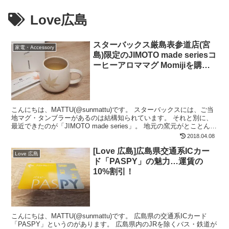
Love広島
スターバックス厳島表参道店(宮
家電・Accessory
島)限定のJIMOTO made seriesコ
ーヒーアロママグ Momijiを購入!
[Love 広島]
こんにちは、MATTU(@sunmattu)です。 スターバックスには、ご当
地マグ・タンブラーがあるのは結構知られています。 それと別に、
最近できたのが「JIMOTO made series」。 地元の窯元がとことんこ
だわって作った、究極の...
2018.04.08
[Love 広島]広島県交通系ICカー
Love 広島
ド「PASPY」の魅力…運賃の
10%割引！
こんにちは、MATTU(@sunmattu)です。 広島県の交通系ICカード
「PASPY」というのがあります。 広島県内のJRを除くバス・鉄道が