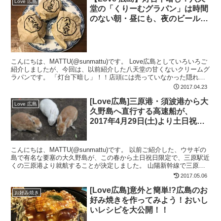
Love 広島
堂の「くりーむグラパン」は時間
のない朝・昼にも、夜のビールの
お供にも打ってつけの銘品！！
こんにちは、MATTU(@sunmattu)です。 Love広島としていろいろご
紹介しましたが、今回は、以前紹介した八天堂の甘くないクリームグ
ラパンです。 「灯台下暗し」！！店頭には売っていなかった隠れた
名品 広島県民としては、八天堂のクリ...
2017.04.23
[Love広島]三原港・須波港から大
Love 広島
久野島へ直行する高速船が、
2017年4月29日(土)より土日祝日
限定で運行開始！ウサギの島がも
っと身近に！！
こんにちは、MATTU(@sunmattu)です。 以前ご紹介した、ウサギの
島で有名な要塞の大久野島が、この春から土日祝日限定で、三原駅近
くの三原港より就航することが決定しました。 山陽新幹線で三原駅
から、大久野島へ直行！！！ 大久野島への...
2017.05.06
[Love広島]意外と簡単!?広島のお
お好み焼き
好み焼きを作ってみよう！おいし
いレシピを大公開！！