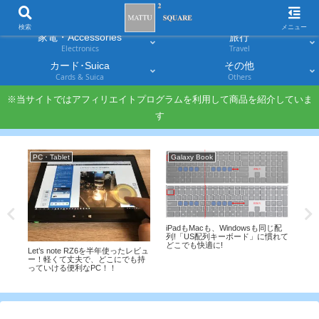
スマホ
PC・タブレット
Smartphones
Laptops & Tablets
検索
メニュー
家電・Accessories
旅行
Electronics
Travel
カード･Suica
その他
Cards & Suica
Others
※当サイトではアフィリエイトプログラムを利用して商品を紹介していま
す
PC・Tablet
Galaxy Book
A
e」
AN
iPadもMacも、Windowsも同じ配
の旅
アッ
列!「US配列キーボード」に慣れて
か
どこでも快適に!
Let’s note RZ6を半年使ったレビュ
ー！軽くて丈夫で、どこにでも持
っていける便利なPC！！