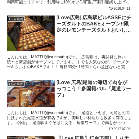
利用可能エリア※で、利用時に10%オフ(10円以下割引額繰り上げ)な
ので、そこそこ使う方は持って...
2018.04.11
[Love広島] 広島駅ビルASSEにチ
Love 広島
ーズタルトのBAKEオープン!!限
定のレモンチーズタルトおいしす
ぎる！
こんにちは、MATTU(@sunmattu)です。 広島駅は、再開発に伴い
続々と新店舗がオープンしています。 中でも人気なのが、チーズケ
ーキタルトのBAKEです！！ 毎日30分~1時間ぐらい並ばないと買え
ないのですが、すごくおいしい！ 特に...
[Love 広島]尾道の海辺で肉をが
Love 広島
っつこう！多国籍バル「尾道ワー
フ」
こんにちは、MATTU(@sunmattu)です。 尾道といえば、向島との間
に挟まれた尾道水道が有名ですが、美味しい料理店も数多く存在しま
す。 今回は、尾道駅すぐそばにある「尾道ワーフ」で肉をがっつい
てきました！
2017.07.03
【Love 広島】灯台下暗し！八天