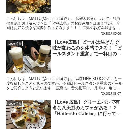
こんにちは、MATTU(@sunmattu)です。 お好み焼きについて、独自
の目線で切り込んできた「Love広島」のお好み焼き企画ですが… 今
回はお好み焼きを実際に作ってみます！！！ 広島のお好み焼きを知
ろう まずは、広島のお好み焼きのこと...
2017.05.06
【Love広島】ビールは注ぎ方で
Love 広島
味が変わるのを体感できる！「ビ
ールスタンド重富」で一杯目のビ
ールを飲もう！
こんにちは、MATTU(@sunmattu)です。 以前LINE BLOGの方にも一
度投稿したことがあるのですが、今回はビールスタンド重富のビール
をご紹介しようと思います。 広島で一番の繁華街、流川の一角にあ
る 繁華街といえば、東京では新宿...
2017.05.07
【Love 広島】クリームパンで有
Love 広島
名な八天堂のカフェがある！？
「Hattendo Cafelie」に行ってみ
た